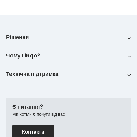
Рішення
Рішення
Iнтеграції
Про нас
LinqoTrack
Чому Linqo?
Контакти
Історії успіху клієнтів
Технічна підтримка
FAQ
Є питання?
Ми хотіли б почути від вас.
Контакти