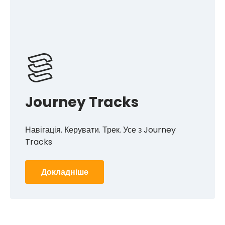
рекомендації на
винагороди
з LINQO!
Дізнайтеся більше
Journey Tracks
Навігація. Керувати. Трек. Усе з Journey
Tracks
Докладніше