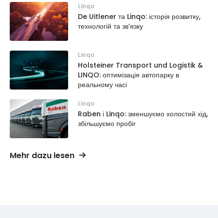
Linqo
De Uitlener та Linqo: історія розвитку,
технологій та зв’язку
Linqo
Holsteiner Transport und Logistik &
LINQO: оптимізація автопарку в
реальному часі
Linqo
Raben і Linqo: зменшуємо холостий хід,
збільшуємо пробіг
Mehr dazu lesen