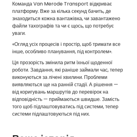
винагороди
Команда Van Merode Transport відкриває
платформу. Вже за кілька секунд бачить, де
з LINQO!
знаходиться кожна вантажівка, чи завантажено
файли тахографів та чи є щось, що потребує
уваги.
Дізнайтеся більше
«Огляд усіх процесів і простір, щоб тримати все
інше, особливо планування, під контролем».
Ця прозорість змінила ритм їхньої щоденної
роботи. Завдання, які раніше займали час, тепер
виконуються за лічені хвилини. Проблеми
виявляються ще на ранній стадії. А рішення —
від коригувань маршрутів до перевірок на
відповідність — приймаються швидше. Замість
того щоб підлаштовуватись під системи, тепер
системи підлаштовуються під них.