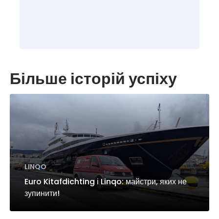
Більше історій успіху
LINQO
Euro Kitafdichting і Linqo: майстри, яких не
зупинити!