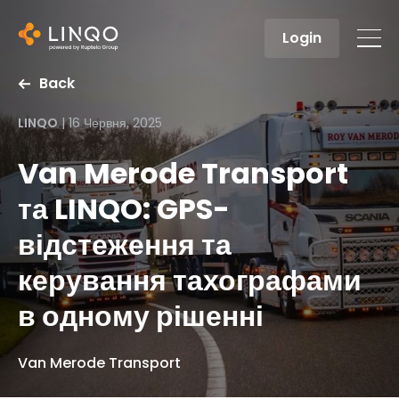
Login
Back
LINQO
|
16 Червня, 2025
Van Merode Transport
та LINQO: GPS-
відстеження та
керування тахографами
в одному рішенні
Van Merode Transport