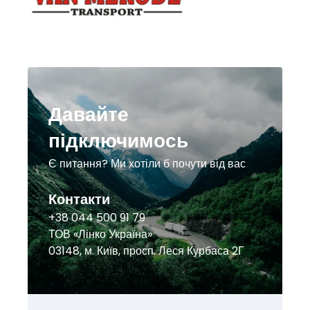
Давайте
підключимось
Є питання? Ми хотіли б почути від вас
Контакти
+38 044 500 91 79
ТОВ «Лінко Україна»
03148, м. Київ, просп. Леся Курбаса 2Г