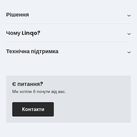
Рішення
Рішення
Iнтеграції
Про нас
LinqoTrack
Чому Linqo?
Контакти
Історії успіху клієнтів
Технічна підтримка
FAQ
Є питання?
Ми хотіли б почути від вас.
Контакти