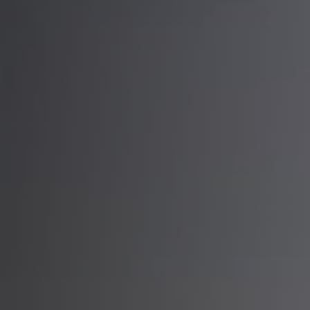
Всі інтеграції
SENT-GEO | interLAN | Trans.eu