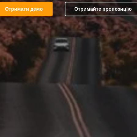
на винагороди
Отримати демо
Отримайте пропозицію
з LINQO!
Дізнайтеся більше