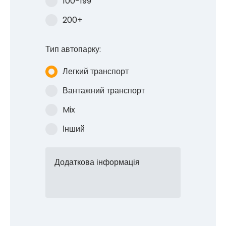
100-199
200+
Тип автопарку:
Легкий транспорт
Перетворіть
Вантажний транспорт
рекомендації на
Mix
винагороди
Інший
з LINQO!
Додаткова інформація
Дізнайтеся більше