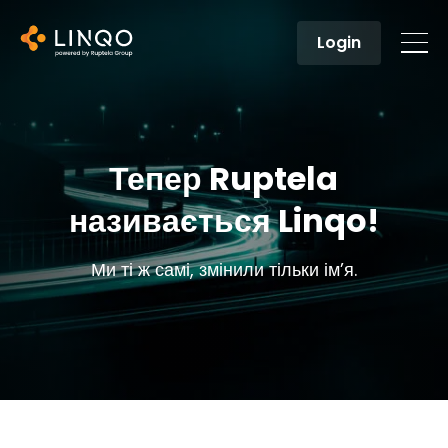
Login
Тепер Ruptela
називається Linqo!
Ми ті ж самі, змінили тільки ім’я.