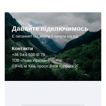
Давайте підключимось
Є питання? Ми хотіли б почути від вас
Контакти
+38 044 500 91 79
ТОВ «Лінко Україна»
03148, м. Київ, просп. Леся Курбаса 2Г