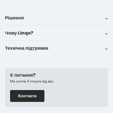
Рішення
Рішення
Iнтеграції
Про нас
LinqoTrack
Чому Linqo?
Контакти
Історії успіху клієнтів
Технічна підтримка
FAQ
Є питання?
Ми хотіли б почути від вас.
Контакти